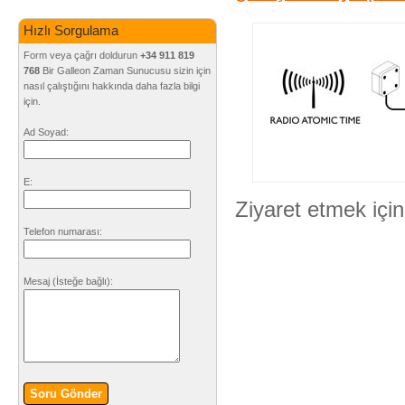
Hızlı Sorgulama
Form veya çağrı doldurun
+34 911 819
768
Bir Galleon Zaman Sunucusu sizin için
nasıl çalıştığını hakkında daha fazla bilgi
için.
Ad Soyad:
E:
Ziyaret etmek için
Telefon numarası:
Mesaj
(İsteğe bağlı)
:
Soru Gönder