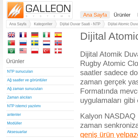
Ana Sayfa
Ürünler
Ana Sayfa
Kategoriler
Dijital Duvar Saati - NTP
Dijital Atomic Duv
Dijital Atom
Dijital Atomik Du
Ürünler
Rugby Atomic Cloc
saatler sadece d
NTP sunucuları
zaman gerçek yasa
Ağ saatler ve görüntüler
Ağ zaman sunucuları
Formatında mevcu
Zaman alıcıları
uygulamaları gibi 
NTP istemci yazılımı
Kalyon NASDAQ Bu
antenler
zaman senkronizas
Modüller
Aksesuarlar
geniş ürün yelpaze