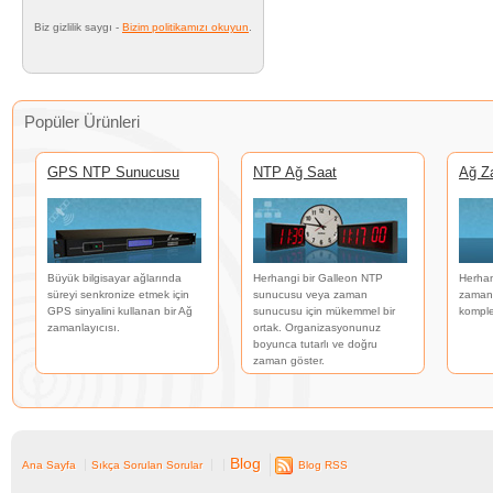
Biz gizlilik saygı -
Bizim politikamızı okuyun
.
Popüler Ürünleri
GPS NTP Sunucusu
NTP Ağ Saat
Ağ Z
Büyük bilgisayar ağlarında
Herhangi bir Galleon NTP
Herhan
süreyi senkronize etmek için
sunucusu veya zaman
zaman 
GPS sinyalini kullanan bir Ağ
sunucusu için mükemmel bir
komple
zamanlayıcısı.
ortak. Organizasyonunuz
boyunca tutarlı ve doğru
zaman göster.
Blog
Ana Sayfa
Sıkça Sorulan Sorular
Blog RSS