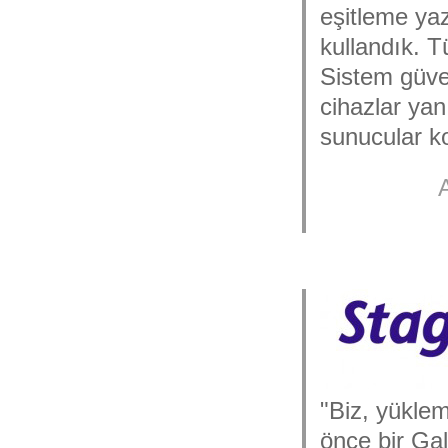
eşitleme yaz
kullandık. T
Sistem güven
cihazlar yan
sunucular k
"Biz, yüklem
önce bir Ga