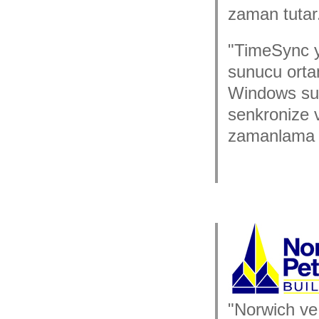
zaman tutar
"TimeSync y
sunucu orta
Windows sunu
senkronize 
zamanlama v
"Norwich ve