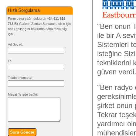
Hızlı Sorgulama
Form veya çağrı doldurun
+34 911 819
768
Bir Galleon Zaman Sunucusu sizin için
"Ben onun Ta
nasıl çalıştığını hakkında daha fazla bilgi
ile bir A se
için.
Sistemleri 
Ad Soyad:
isteğine Si
tekniklerini
E:
güven verdi
Telefon numarası:
"Ben radyo ç
gereksiniml
Mesaj
(İsteğe bağlı)
:
şirket onun 
Tekrar teşek
yardımcı ol
mühendisler
Soru Gönder