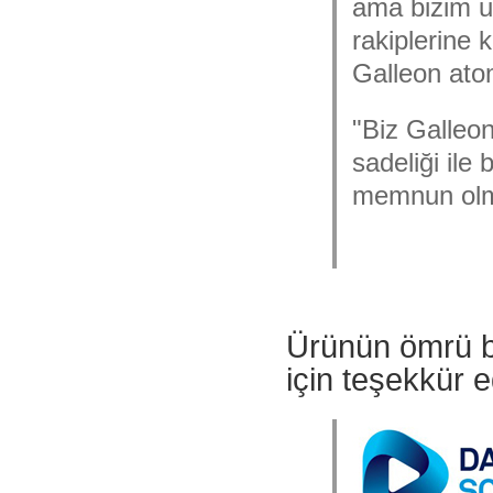
ama bizim uk
rakiplerine 
Galleon ato
"Biz Galleon
sadeliği ile
memnun olm
Ürünün ömrü b
için teşekkür e