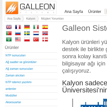
Ana Sayfa
Ürünler
Ana Sayfa
Kalyon
Müşteri Yorumları
Galleon Sist
Kalyon ürünleri yü
Ürünler
destek ile birlikte
sonra kolay kanıtl
NTP sunucuları
bilgisayar ağı iç
Ağ saatler ve görüntüler
Ağ zaman sunucuları
çalışıyoruz.
Zaman alıcıları
Kalyon sadece 
NTP istemci yazılımı
Üniversitesi'ni
antenler
Modüller
Aksesuarlar