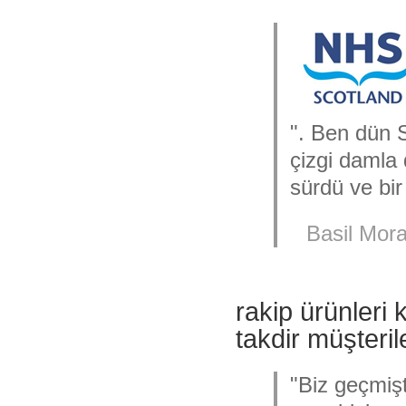
". Ben dün 
çizgi damla
sürdü ve bir 
Basil Mor
rakip ürünleri 
takdir müşteril
"Biz geçmişt