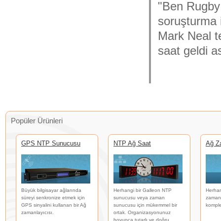
"Ben Rugby
soruşturma i
Mark Neal t
saat geldi a
Popüler Ürünleri
GPS NTP Sunucusu
NTP Ağ Saat
Ağ Z
Büyük bilgisayar ağlarında
Herhangi bir Galleon NTP
Herhan
süreyi senkronize etmek için
sunucusu veya zaman
zaman 
GPS sinyalini kullanan bir Ağ
sunucusu için mükemmel bir
komple
zamanlayıcısı.
ortak. Organizasyonunuz
boyunca tutarlı ve doğru