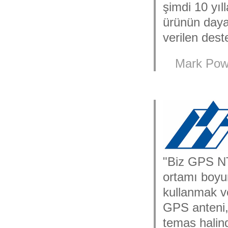
şimdi 10 yıl
ürünün daya
verilen dest
Mark Pow
"Biz GPS N
ortamı boyu
kullanmak v
GPS anteni,
temas halind