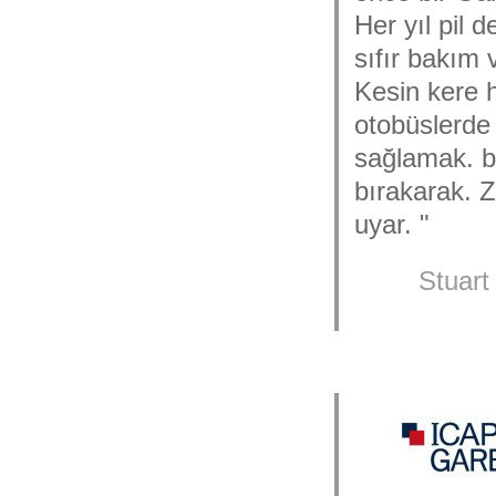
Her yıl pil 
sıfır bakım
Kesin kere h
otobüslerd
sağlamak. b
bırakarak. 
uyar. "
Stuart