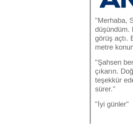
"Merhaba, Sa
düşündüm. H
görüş açtı.
metre konum
"Şahsen ben
çıkarın. Do
teşekkür ede
sürer."
"İyi günler"