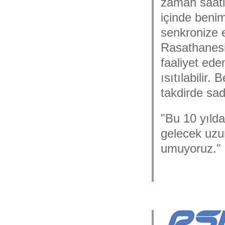
zaman saati
içinde beni
senkronize 
Rasathanesi
faaliyet ed
ısıtılabilir.
takdirde sad
"Bu 10 yılda
gelecek uzu
umuyoruz."